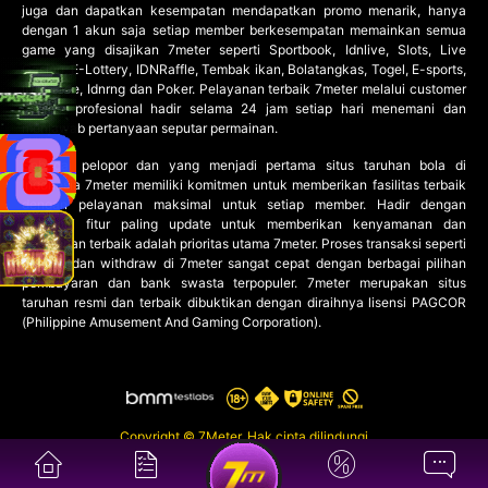
juga dan dapatkan kesempatan mendapatkan promo menarik, hanya
dengan 1 akun saja setiap member berkesempatan memainkan semua
game yang disajikan 7meter seperti Sportbook, Idnlive, Slots, Live
Casino, E-Lottery, IDNRaffle, Tembak ikan, Bolatangkas, Togel, E-sports,
IDNTrade, Idnrng dan Poker. Pelayanan terbaik 7meter melalui customer
service profesional hadir selama 24 jam setiap hari menemani dan
menjawab pertanyaan seputar permainan.
Sebagai pelopor dan yang menjadi pertama situs taruhan bola di
Indonesia 7meter memiliki komitmen untuk memberikan fasilitas terbaik
dengan pelayanan maksimal untuk setiap member. Hadir dengan
berbagai fitur paling update untuk memberikan kenyamanan dan
keamanan terbaik adalah prioritas utama 7meter. Proses transaksi seperti
deposit dan withdraw di 7meter sangat cepat dengan berbagai pilihan
pembayaran dan bank swasta terpopuler. 7meter merupakan situs
taruhan resmi dan terbaik dibuktikan dengan diraihnya lisensi PAGCOR
(Philippine Amusement And Gaming Corporation).
Copyright © 7Meter. Hak cipta dilindungi