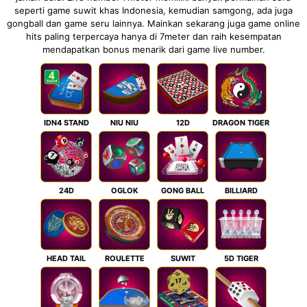
seperti game suwit khas Indonesia, kemudian samgong, ada juga
gongball dan game seru lainnya. Mainkan sekarang juga game online
hits paling terpercaya hanya di 7meter dan raih kesempatan
mendapatkan bonus menarik dari game live number.
IDN4 STAND
NIU NIU
12D
DRAGON TIGER
24D
OGLOK
GONG BALL
BILLIARD
HEAD TAIL
ROULETTE
SUWIT
5D TIGER