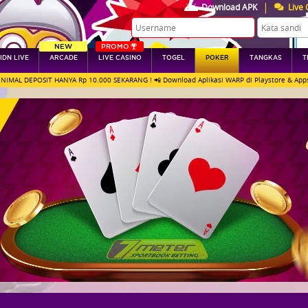
|
Download APK
Live 
NEW
PROMO
IDN LIVE
ARCADE
LIVE CASINO
TOGEL
POKER
TANGKAS
T
DEPOSIT HANYA Rp 10.000 SEKARANG ! 📲 Download Aplikasi WARP di Playstore & Appstore u