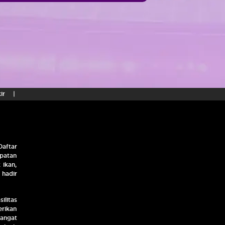
ir
|
Daftar
patan
 ikan,
 hadir
ilitas
rikan
sangat