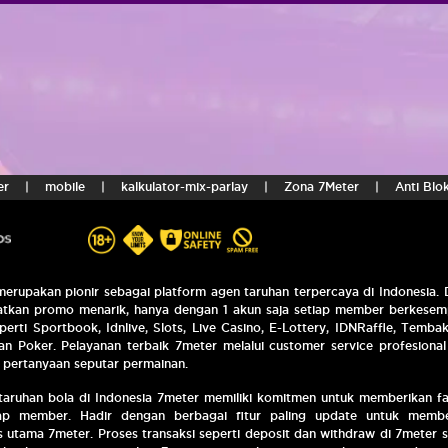
er
|
mobile
|
kalkulator-mix-parlay
|
Zona 7Meter
|
Anti Blok
erupakan pionir sebagai platform agen taruhan terpercaya di Indonesia. 
tkan promo menarik, hanya dengan 1 akun saja setiap member berkesem
ti Sportbook, Idnlive, Slots, Live Casino, E-Lottery, IDNRaffle, Tembak
an Poker. Pelayanan terbaik 7meter melalui customer service profesional
 pertanyaan seputar permainan.
aruhan bola di Indonesia 7meter memiliki komitmen untuk memberikan fas
iap member. Hadir dengan berbagai fitur paling update untuk membe
 utama 7meter. Proses transaksi seperti deposit dan withdraw di 7meter 