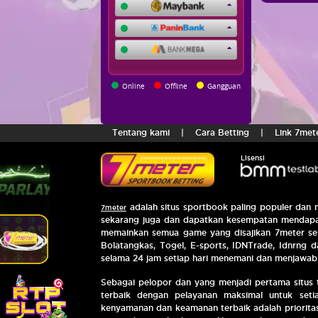
Online
Offline
Gangguan
Tentang kami
|
Cara Betting
|
Link 7met
Lisensi
adalah situs sportbook paling populer dan m
7meter
sekarang juga dan dapatkan kesempatan mendapa
memainkan semua game yang disajikan 7meter seper
Bolatangkas, Togel, E-sports, IDNTrade, Idnrng d
selama 24 jam setiap hari menemani dan menjawab
Sebagai pelopor dan yang menjadi pertama situs t
terbaik dengan pelayanan maksimal untuk set
kenyamanan dan keamanan terbaik adalah prioritas