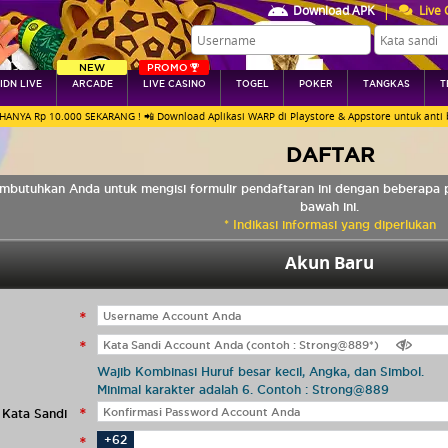
|
Download APK
Live 
NEW
PROMO
IDN LIVE
ARCADE
LIVE CASINO
TOGEL
POKER
TANGKAS
T
p 10.000 SEKARANG ! 📲 Download Aplikasi WARP di Playstore & Appstore untuk anti bloki
DAFTAR
butuhkan Anda untuk mengisi formulir pendaftaran ini dengan beberapa pe
bawah ini.
* Indikasi informasi yang diperlukan
Akun Baru
*
*
Wajib Kombinasi Huruf besar kecil, Angka, dan Simbol.
Minimal karakter adalah 6. Contoh : Strong@889
*
 Kata Sandi
*
+62