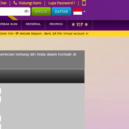
|
|
|
Chat
Hubungi Kami
Lupa Password ?
DAFTAR
EMBAK IKAN
REFERRAL
PROMOSI
r link ! 💳 Metode Deposit : Bank, QR PAY, Virtual Account, Voucher88 , Deposit QR tan
rincian tentang diri Anda dalam formulir di