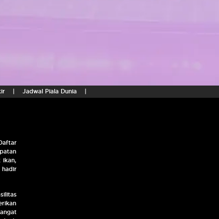
ir
|
Jadwal Piala Dunia
|
Daftar
patan
 ikan,
 hadir
ilitas
rikan
sangat