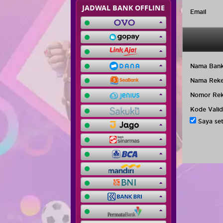
JADWAL BANK OFFLINE
Email
Nama Ban
Nama Reke
Nomor Rek
Kode Valid
Saya se