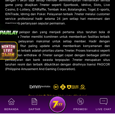
dengan 1 akun saja setiap member berkesempatan memainkan semua
game yang disajikan 7meter seperti Sportbook, Idnlive, Slots, Live
Casino, E-Lottery, IDNRaffle, Tembak ikan, Bolatangkas, Togel, E-sports,
IDNTrade, Idnrng dan Poker. Pelayanan terbaik 7meter melalui customer
service profesional hadir selama 24 jam setiap hari menemani dan
menjawab pertanyaan seputar permainan.
Sebagai pelopor dan yang menjadi pertama situs taruhan bola di
Indonesia 7meter memiliki komitmen untuk memberikan fasilitas terbaik
dengan pelayanan maksimal untuk setiap member. Hadir dengan
berbagai fitur paling update untuk memberikan kenyamanan dan
keamanan terbaik adalah prioritas utama 7meter. Proses transaksi seperti
deposit dan withdraw di 7meter sangat cepat dengan berbagai pilihan
pembayaran dan bank swasta terpopuler. 7meter merupakan situs
taruhan resmi dan terbaik dibuktikan dengan diraihnya lisensi PAGCOR
(Philippine Amusement And Gaming Corporation).
Copyright © 7Meter. Hak cipta dilindungi
BERANDA
DAFTAR
PROMOSI
LIVE CHAT