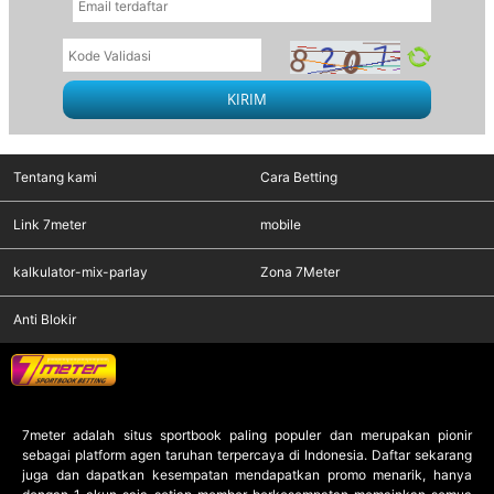
KIRIM
Tentang kami
Cara Betting
Link 7meter
mobile
kalkulator-mix-parlay
Zona 7Meter
Anti Blokir
7meter
adalah situs sportbook paling populer dan merupakan pionir
sebagai platform agen taruhan terpercaya di Indonesia. Daftar sekarang
juga dan dapatkan kesempatan mendapatkan promo menarik, hanya