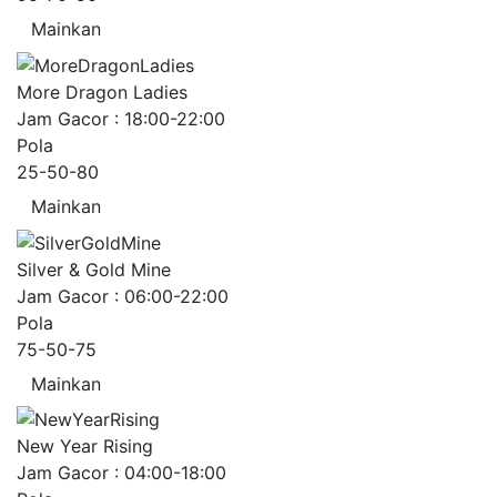
95-70-50
Mainkan
97%
More Dragon Ladies
Jam Gacor : 18:00-22:00
Pola
25-50-80
Mainkan
97%
Silver & Gold Mine
Jam Gacor : 06:00-22:00
Pola
75-50-75
Mainkan
93%