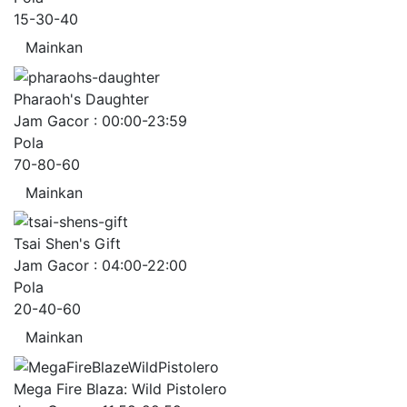
Jam Gacor : 05:00-23:59
Pola
60-80-10
Mainkan
88%
Koi Harmony
Jam Gacor : 01:00-19:00
Pola
40-50-100
Mainkan
99%
Mayan Blaze
Jam Gacor : 05:00-21:00
Pola
15-30-40