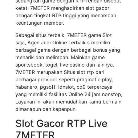
Diamond Rise
Jam Gacor : 10:00-22:00
Pola
30-30-50
Mainkan
92%
Witches: Cash Collect
Jam Gacor : 04:00-18:00
Pola
20-30-50
Mainkan
92%
Slot RTP 7METER
Provider Slot Terbaik