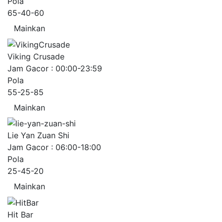
New Year Rising
Jam Gacor : 04:00-18:00
Pola
65-40-60
Mainkan
70%
Viking Crusade
Jam Gacor : 00:00-23:59
Pola
55-25-85
Mainkan
58%
Lie Yan Zuan Shi
Jam Gacor : 06:00-18:00