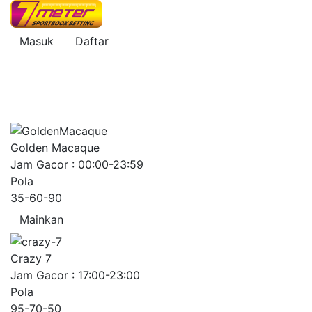
Masuk
Daftar
Golden Macaque
Jam Gacor : 00:00-23:59
Pola
35-60-90
Mainkan
97%
Crazy 7
Jam Gacor : 17:00-23:00
Pola