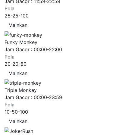
Mainkan
94%
Pharaoh's Daughter
Jam Gacor : 00:00-23:59
Pola
70-80-60
Mainkan
95%
Tsai Shen's Gift
Jam Gacor : 04:00-22:00
Pola
20-40-60
Mainkan
95%