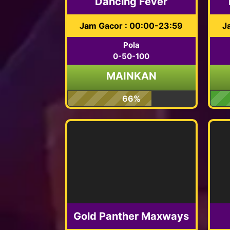
Dancing Fever
Jam Gacor : 00:00-23:59
J
Pola
0-50-100
MAINKAN
66%
Gold Panther Maxways