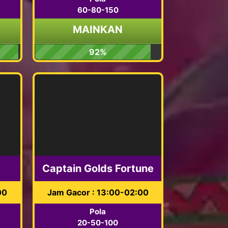
60-80-150
MAINKAN
92%
Captain Golds Fortune
00
Jam Gacor : 13:00-02:00
Pola
20-50-100