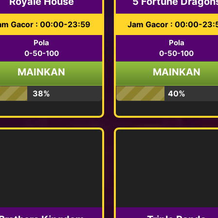
Royale House
5 Fortune Dragon
am Gacor : 00:00-23:59
Jam Gacor : 00:00-23:
Pola
Pola
0-50-100
0-50-100
MAINKAN
MAINKAN
38%
40%