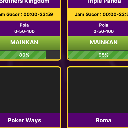
Brothers Kingdom
Triple Panda
am Gacor : 00:00-23:59
Jam Gacor : 00:00-23:
Pola
Pola
0-50-100
0-50-100
MAINKAN
MAINKAN
80%
95%
Poker Ways
Roma