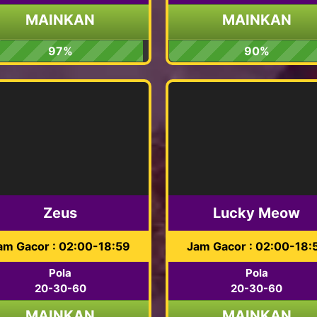
MAINKAN
MAINKAN
97%
90%
Zeus
Lucky Meow
am Gacor : 02:00-18:59
Jam Gacor : 02:00-18:
Pola
Pola
20-30-60
20-30-60
MAINKAN
MAINKAN