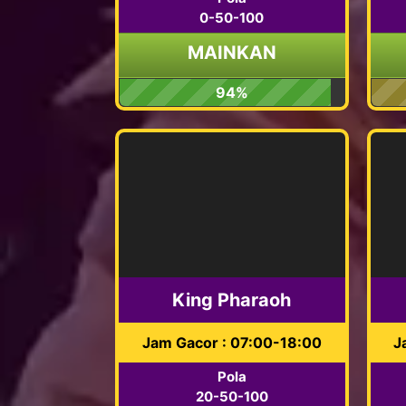
0-50-100
MAINKAN
94%
King Pharaoh
Jam Gacor : 07:00-18:00
J
Pola
20-50-100