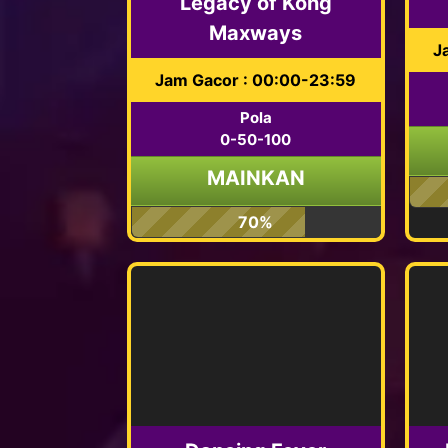
Legacy of Kong
Maxways
J
Jam Gacor : 00:00-23:59
Pola
0-50-100
MAINKAN
70%