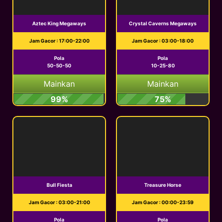
Aztec King Megaways
Crystal Caverns Megaways
Jam Gacor : 17:00-22:00
Jam Gacor : 03:00-18:00
Pola
Pola
50-50-50
10-25-80
Mainkan
Mainkan
99%
75%
Bull Fiesta
Treasure Horse
Jam Gacor : 03:00-21:00
Jam Gacor : 00:00-23:59
Pola
Pola