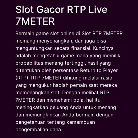
Slot Gacor RTP Live
7METER
Bermain game slot online di Slot RTP 7METER
memang menyenangkan, dan juga bisa
menguntungkan secara finansial. Kuncinya
adalah mengetahui game mana yang memiliki
probabilitas menang tertinggi, hasil yang
ditentukan oleh persentase Return to Player
(RTP). RTP 7METER dihitung melalui rasio
yang mengukur hadiah pemain saat mereka
memenangkan slot. Dengan melihat RTP
7METER dan memahami pola, hal itu
meningkatkan peluang Anda untuk menang
dan memungkinkan Anda bermain dengan
pengetahuan tentang kemampuan
pengembalian dana.