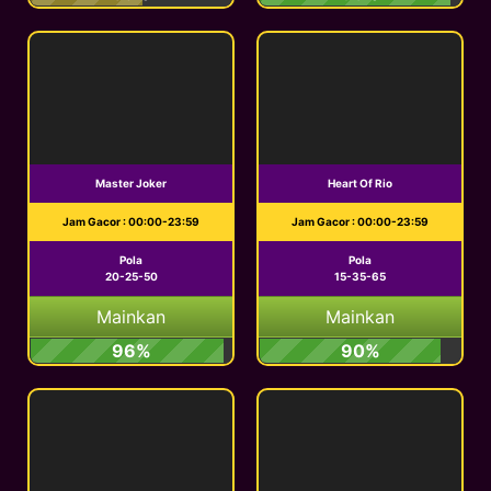
Master Joker
Heart Of Rio
Jam Gacor : 00:00-23:59
Jam Gacor : 00:00-23:59
Pola
Pola
20-25-50
15-35-65
Mainkan
Mainkan
96%
90%