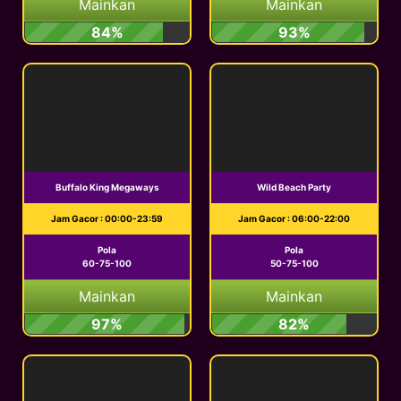
Mainkan
Mainkan
84%
93%
Buffalo King Megaways
Wild Beach Party
Jam Gacor : 00:00-23:59
Jam Gacor : 06:00-22:00
Pola
Pola
60-75-100
50-75-100
Mainkan
Mainkan
97%
82%