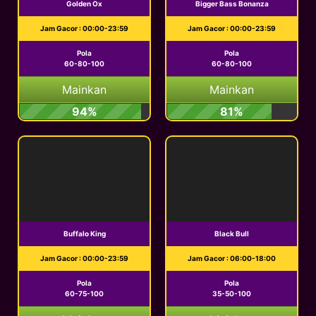
Golden Ox
Bigger Bass Bonanza
Jam Gacor : 00:00-23:59
Jam Gacor : 00:00-23:59
Pola
Pola
60-80-100
60-80-100
Mainkan
Mainkan
94%
81%
Buffalo King
Black Bull
Jam Gacor : 00:00-23:59
Jam Gacor : 06:00-18:00
Pola
Pola
60-75-100
35-50-100