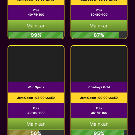
Pola
Pola
40-75-100
30-80-100
Mainkan
Mainkan
99%
87%
Wild Spells
Cowboys Gold
Jam Gacor : 03:00-23:59
Jam Gacor : 00:00-23:59
Pola
Pola
40-80-100
35-75-100
Mainkan
Mainkan
56%
95%