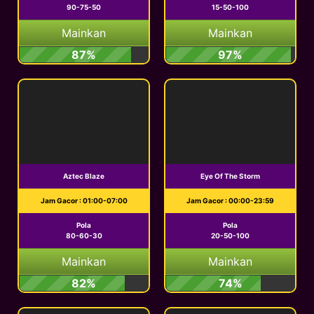
90-75-50
15-50-100
Mainkan
Mainkan
87%
97%
Aztec Blaze
Eye Of The Storm
Jam Gacor : 01:00-07:00
Jam Gacor : 00:00-23:59
Pola
Pola
80-60-30
20-50-100
Mainkan
Mainkan
82%
74%